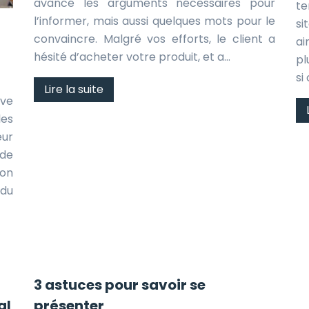
avancé les arguments nécessaires pour
te
l’informer, mais aussi quelques mots pour le
si
convaincre. Malgré vos efforts, le client a
ai
hésité d’acheter votre produit, et a…
pl
si
Lire la suite
ive
es
eur
 de
ion
 du
3 astuces pour savoir se
al
présenter