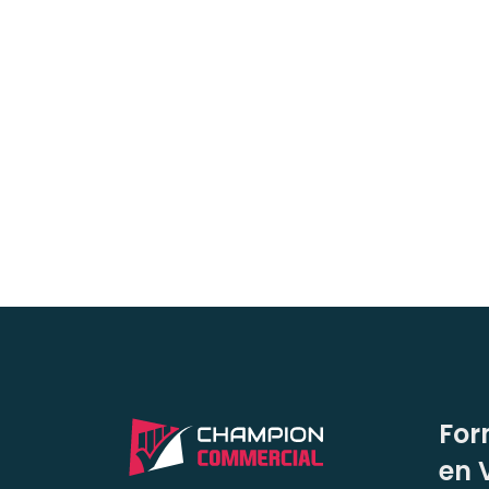
For
en 