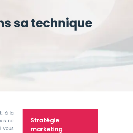
ns sa technique
, à la
Stratégie
ous ne
i vous
marketing